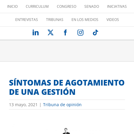
Saltar
INICIO
CURRICULUM
CONGRESO
SENADO
INICIATIVAS
al
contenido
ENTREVISTAS
TRIBUNAS
EN LOS MEDIOS
VIDEOS
LinkedIn
X
Facebook
Instagram
Tiktok
SÍNTOMAS DE AGOTAMIENTO
DE UNA GESTIÓN
13 mayo, 2021
|
Tribuna de opinión
Ver
imagen