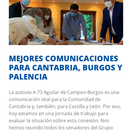
MEJORES COMUNICACIONES PARA
CANTABRIA, BURGOS Y PALENCIA
Mis iniciativas
MEJORES COMUNICACIONES
PARA CANTABRIA, BURGOS Y
PALENCIA
La autovía A-73 Aguilar de Campoo-Burgos es una
comunicación vital para la Comunidad de
Cantabria y, también, para Castilla y León. Por eso,
hoy estamos en una jornada de trabajo para
evaluar la situación sobre esta conexión. Nos
hemos reunido todos los senadores del Grupo