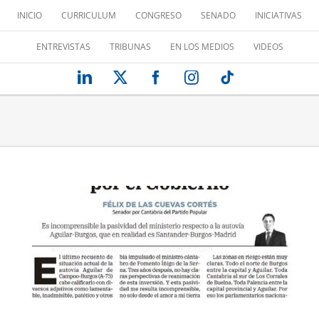
Saltar
INICIO
CURRICULUM
CONGRESO
SENADO
INICIATIVAS
al
contenido
ENTREVISTAS
TRIBUNAS
EN LOS MEDIOS
VIDEOS
LinkedIn
X
Facebook
Instagram
Tiktok
LA ESPAÑA VACIADA POR EL
GOBIERNO
Tribuna de opinión