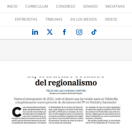
Saltar
INICIO
CURRICULUM
CONGRESO
SENADO
INICIATIVAS
al
contenido
ENTREVISTAS
TRIBUNAS
EN LOS MEDIOS
VIDEOS
LinkedIn
X
Facebook
Instagram
Tiktok
SÍ, EL FRACASO ROTUNDO DEL
REGIONALISMO
Tribuna de opinión