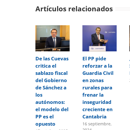
Artículos relacionados
De las Cuevas
El PP pide
critica el
reforzar a la
sablazo fiscal
Guardia Civil
del Gobierno
en zonas
de Sánchez a
rurales para
los
frenar la
autónomos:
inseguridad
el modelo del
creciente en
PP es el
Cantabria
opuesto
16 septiembre,
2024