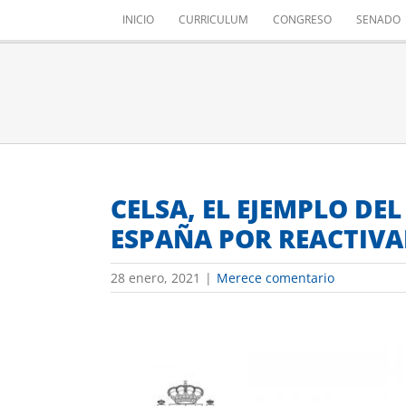
Saltar
INICIO
CURRICULUM
CONGRESO
SENADO
al
contenido
CELSA, EL EJEMPLO DE
ESPAÑA POR REACTIVA
28 enero, 2021
|
Merece comentario
Ver
imagen
más
grande