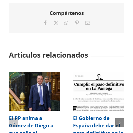
Compártenos
Facebook
X
WhatsApp
Pinterest
Correo
electrónico
Artículos relacionados
El PP anima a
El Gobierno de
Gómez de Diego a
España debe dar el
que exija al
paso definitivo en la