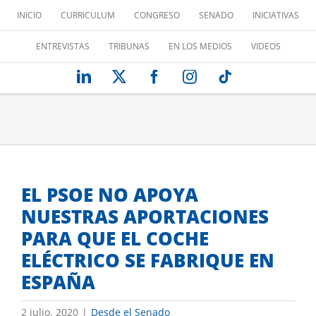
Saltar
INICIO
CURRICULUM
CONGRESO
SENADO
INICIATIVAS
al
contenido
ENTREVISTAS
TRIBUNAS
EN LOS MEDIOS
VIDEOS
LinkedIn
X
Facebook
Instagram
Tiktok
EL PSOE NO APOYA
NUESTRAS APORTACIONES
PARA QUE EL COCHE
ELÉCTRICO SE FABRIQUE EN
ESPAÑA
2 julio, 2020
|
Desde el Senado