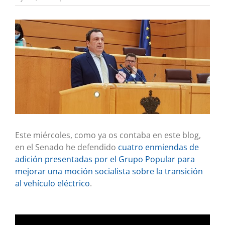
Ver
imagen
más
grande
Este miércoles, como ya os contaba en este blog,
en el Senado he defendido
cuatro enmiendas de
adición presentadas por el Grupo Popular para
mejorar una moción socialista sobre la transición
al vehículo eléctrico
.