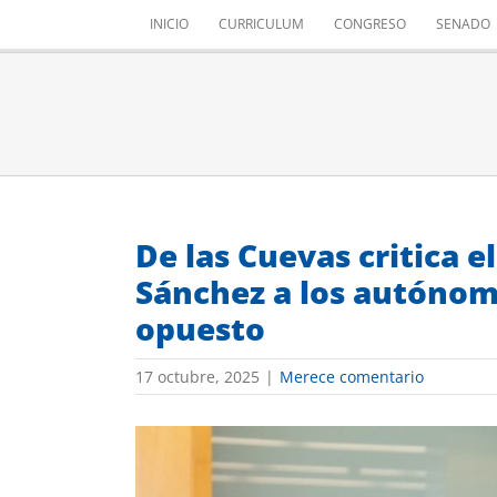
Saltar
INICIO
CURRICULUM
CONGRESO
SENADO
al
contenido
De las Cuevas critica e
Sánchez a los autónomo
opuesto
17 octubre, 2025
|
Merece comentario
Ver
imagen
más