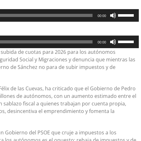
Utiliza
00:00
las
teclas
de
Utiliza
flecha
00:00
las
arriba/aba
e subida de cuotas para 2026 para los autónomos
teclas
para
eguridad Social y Migraciones y denuncia que mientras las
de
aumentar
ierno de Sánchez no para de subir impuestos y de
flecha
o
arriba/aba
disminuir
para
Félix de las Cuevas, ha criticado que el Gobierno de Pedro
el
aumentar
 millones de autónomos, con un aumento estimado entre el
volumen.
o
un sablazo fiscal a quienes trabajan por cuenta propia,
disminuir
s, desincentiva el emprendimiento y fomenta la
el
volumen.
un Gobierno del PSOE que cruje a impuestos a los
a los autónomos es el opuesto: rebaja de impuestos y de