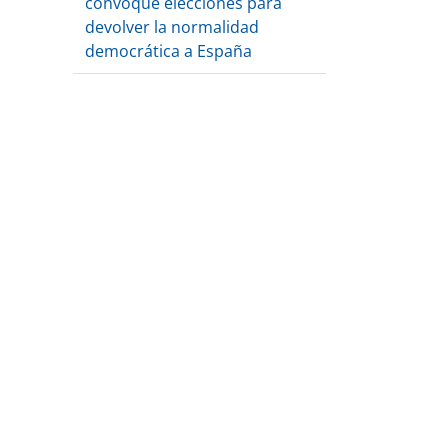
convoque elecciones para
devolver la normalidad
democrática a España
jo
jo