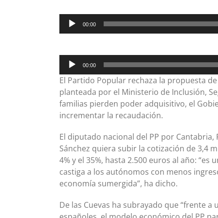
Reproductor
00:00
de
audio
Reproductor
00:00
de
El Partido Popular rechaza la propuesta d
audio
planteada por el Ministerio de Inclusión, S
familias pierden poder adquisitivo, el Gob
incrementar la recaudación.
El diputado nacional del PP por Cantabria, 
Sánchez quiera subir la cotización de 3,4
4% y el 35%, hasta 2.500 euros al año: “es 
castiga a los autónomos con menos ingreso
economía sumergida”, ha dicho.
De las Cuevas ha subrayado que “frente a 
españoles, el modelo económico del PP par