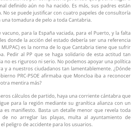
mal definido aún no ha nacido. Es más, sus padres están
 No se puede justificar con cuatro papeles de consultoría
ría una tomadura de pelo a toda Cantabria.
 vacuno, para la España vaciada, para el Puerto, y la falta
ales donde la acción del estado debería ser una referencia
el MUPAC) es la norma de lo que Cantabria tiene que sufrir
 Pedir al PP que se haga solidario de esta actitud tan
a no es riguroso ni serio. No podemos apoyar una política
rra y a nuestros ciudadanos tan lamentablemente. ¿Dónde
Gobierno PRC-PSOE afirmaba que Moncloa iba a reconocer
o otra mentira más?
ros cálculos de partido, haya una corriente cántabra que
igue para la región mediante su granítica alianza con un
ia es manifiesto. Basta un detalle menor que revela toda
s de no arreglar las playas, multa al ayuntamiento de
 el peligro de accidente para los usuarios.