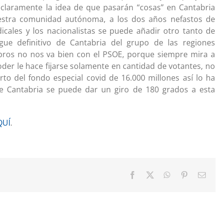
 claramente la idea de que pasarán “cosas” en Cantabria
uestra comunidad autónoma, a los dos años nefastos de
icales y los nacionalistas se puede añadir otro tanto de
ue definitivo de Cantabria del grupo de las regiones
bros no nos va bien con el PSOE, porque siempre mira a
der le hace fijarse solamente en cantidad de votantes, no
arto del fondo especial covid de 16.000 millones así lo ha
e Cantabria se puede dar un giro de 180 grados a esta
QUÍ
.
Facebook
X
WhatsApp
Pinterest
Cor
elec