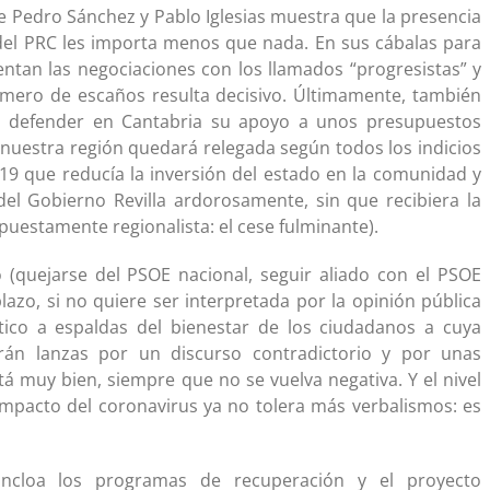
 de Pedro Sánchez y Pablo Iglesias muestra que la presencia
el PRC les importa menos que nada. En sus cábalas para
ntan las negociaciones con los llamados “progresistas” y
úmero de escaños resulta decisivo. Últimamente, también
 defender en Cantabria su apoyo a unos presupuestos
 nuestra región quedará relegada según todos los indicios
019 que reducía la inversión del estado en la comunidad y
del Gobierno Revilla ardorosamente, sin que recibiera la
puestamente regionalista: el cese fulminante).
 (quejarse del PSOE nacional, seguir aliado con el PSOE
plazo, si no quiere ser interpretada por la opinión pública
tico a espaldas del bienestar de los ciudadanos a cuya
rán lanzas por un discurso contradictorio y por unas
tá muy bien, siempre que no se vuelva negativa. Y el nivel
impacto del coronavirus ya no tolera más verbalismos: es
ncloa los programas de recuperación y el proyecto