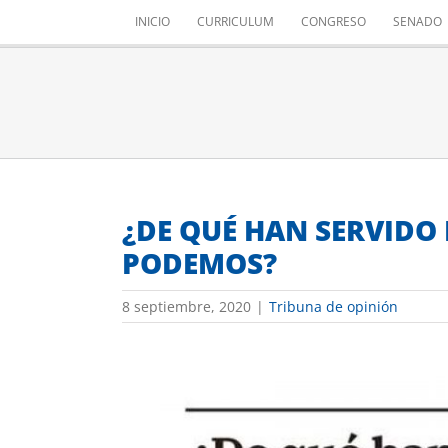
Saltar
INICIO
CURRICULUM
CONGRESO
SENADO
al
contenido
¿DE QUÉ HAN SERVIDO
PODEMOS?
8 septiembre, 2020
|
Tribuna de opinión
Ver
imagen
más
grande