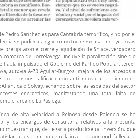
de Pedro Sánchez es para Cantabria terrorífico, y no por el
demia se pudiera alegar como torpe excusa. Incluye cosas
e precipitaron el cierre y liquidación de Sniace, verdadero
a comarca de Torrelavega. Incluye la paralización sine die
 había impulsado el Gobierno del Partido Popular: tercer
aya, autovía A-73 Aguilar-Burgos, mejora de los accesos a
 solo podemos calificar como anti-industrial: poniendo en
tlántica o Solvay, echando sobre las espaldas del sector
costes energéticos, manifestando una total falta de
omo el área de La Pasiega.
 línea de alta velocidad a Reinosa desde Palencia se ha
o, y los encargos de consultoría relativos a la presunta
bao muestran que, de llegar a producirse tal inversión, que
atisfactorios por completo: la juventud que podría llegar a