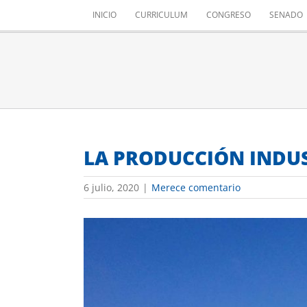
Saltar
INICIO
CURRICULUM
CONGRESO
SENADO
al
contenido
LA PRODUCCIÓN INDUS
6 julio, 2020
|
Merece comentario
Ver
imagen
más
grande