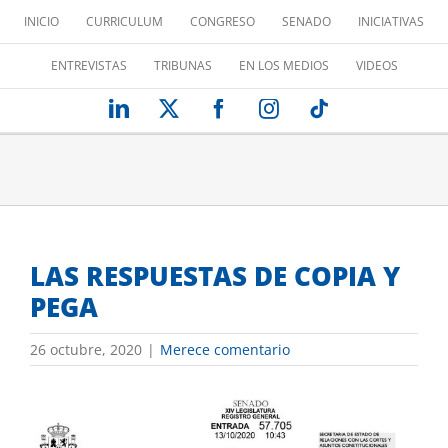
Saltar
INICIO
CURRICULUM
CONGRESO
SENADO
INICIATIVAS
al
contenido
ENTREVISTAS
TRIBUNAS
EN LOS MEDIOS
VIDEOS
LinkedIn
X
Facebook
Instagram
Tiktok
LAS RESPUESTAS DE COPIA Y
PEGA
26 octubre, 2020
|
Merece comentario
Ver
imagen