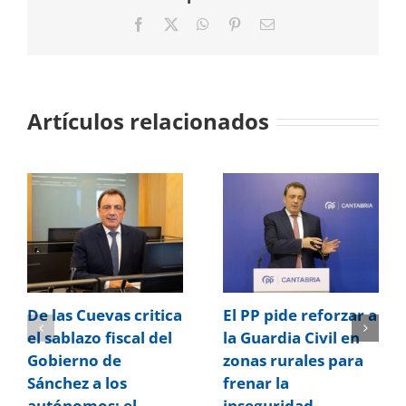
Facebook
X
WhatsApp
Pinterest
Correo
electrónico
Artículos relacionados
De las Cuevas critica
El PP pide reforzar a
el sablazo fiscal del
la Guardia Civil en
Gobierno de
zonas rurales para
Sánchez a los
frenar la
autónomos: el
inseguridad