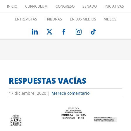
Saltar
INICIO
CURRICULUM
CONGRESO
SENADO
INICIATIVAS
al
contenido
ENTREVISTAS
TRIBUNAS
EN LOS MEDIOS
VIDEOS
LinkedIn
X
Facebook
Instagram
Tiktok
RESPUESTAS VACÍAS
17 diciembre, 2020
|
Merece comentario
Ver
imagen
más
grande