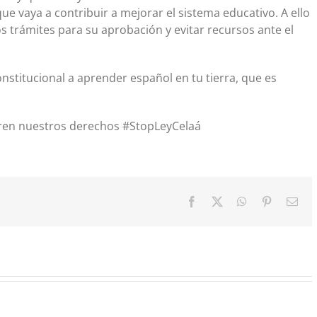
e vaya a contribuir a mejorar el sistema educativo. A ello
 trámites para su aprobación y evitar recursos ante el
stitucional a aprender español en tu tierra, que es
en nuestros derechos #StopLeyCelaá
Facebook
X
WhatsApp
Pinterest
Cor
elec