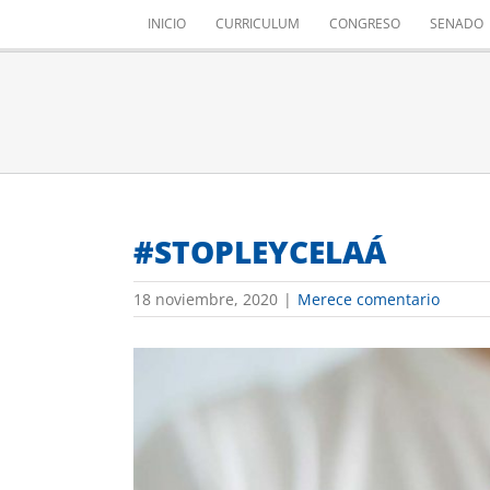
Saltar
INICIO
CURRICULUM
CONGRESO
SENADO
al
contenido
#STOPLEYCELAÁ
18 noviembre, 2020
|
Merece comentario
Ver
imagen
más
grande