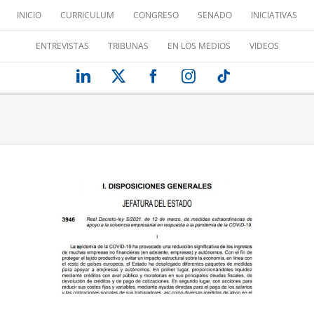
Saltar
INICIO
CURRICULUM
CONGRESO
SENADO
INICIATIVAS
al
contenido
ENTREVISTAS
TRIBUNAS
EN LOS MEDIOS
VIDEOS
LinkedIn
X
Facebook
Instagram
Tiktok
NOS NEGAMOS A QUE SEAN LOS
OLVIDADOS
Mis iniciativas