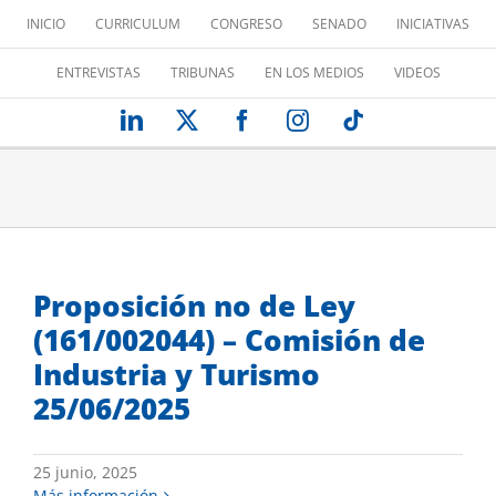
Saltar
INICIO
CURRICULUM
CONGRESO
SENADO
INICIATIVAS
al
contenido
ENTREVISTAS
TRIBUNAS
EN LOS MEDIOS
VIDEOS
LinkedIn
X
Facebook
Instagram
Tiktok
Proposición no de Ley
(161/002044) – Comisión de
Industria y Turismo
25/06/2025
25 junio, 2025
Más información