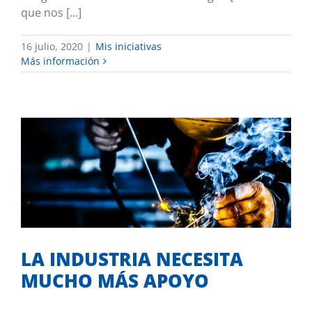
que nos [...]
16 julio, 2020
|
Mis iniciativas
Más información
LA INDUSTRIA NECESITA MUCHO MÁS
APOYO
Tribuna de opinión
LA INDUSTRIA NECESITA
MUCHO MÁS APOYO