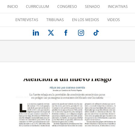
Saltar
INICIO
CURRICULUM
CONGRESO
SENADO
INICIATIVAS
al
contenido
ENTREVISTAS
TRIBUNAS
EN LOS MEDIOS
VIDEOS
LinkedIn
X
Facebook
Instagram
Tiktok
ATENCIÓN A UN NUEVO RIESGO
Tribuna de opinión